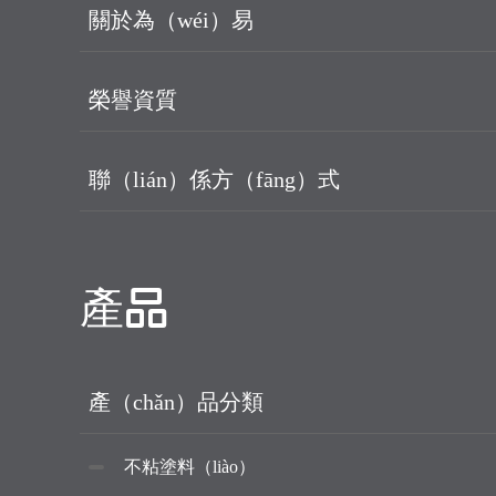
關於為（wéi）易
榮譽資質
聯（lián）係方（fāng）式
產品
產（chǎn）品分類
不粘塗料（liào）