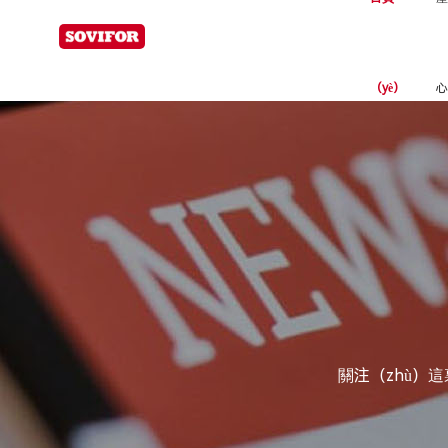
為易高分（fèn）子
（yè）
心
關注（zhù）這