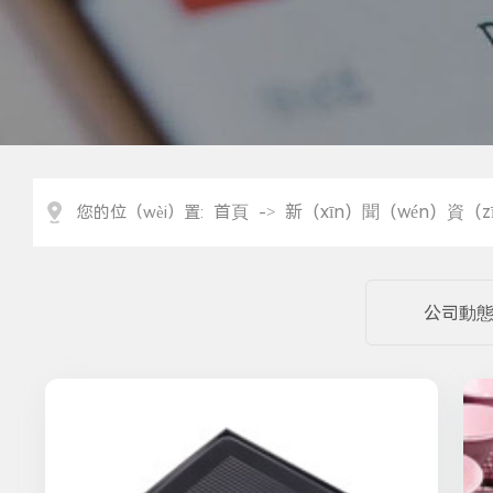
首頁
新（xīn）聞（wén）資（z
您的位（wèi）置:
->
公司動