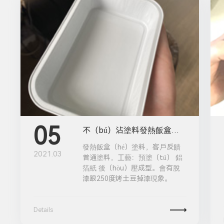
05
不（bú）沾塗料發熱飯盒塗料測試
發熱飯盒（hé）塗料，客戶反饋
2021.03
普通塗料，工藝：預塗（tú） 鋁
箔紙 後（hòu）壓成型。會有脫
漆跟250度烤土豆掉漆現象。
Details