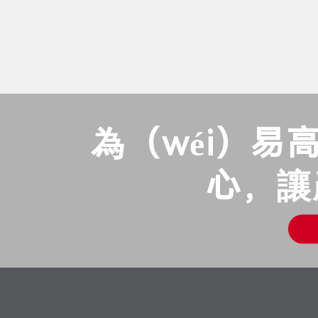
（zhēng）取NO.1
為（wéi）易
心，讓