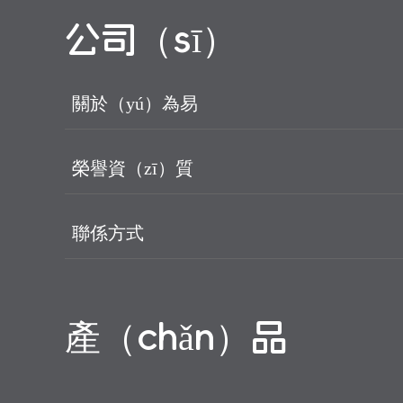
公司（sī）
關於（yú）為易
榮譽資（zī）質
聯係方式
產（chǎn）品