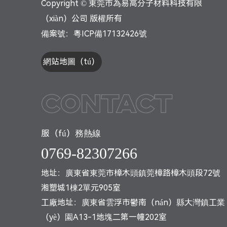
Copyright © 東莞市為易高分子材料科技有限
（xiàn）公司 版權所有
備案號：
粵ICP備17132426號
網站地圖（tú）
Contact
服（fú）務熱線
0769-82307266
地址：廣東省東莞市樟木頭鎮莞樟路樟木頭段72號
湘塑城1棟2單元905室
工廠地址：廣東省雲浮市鬱南（nán）縣大灣鎮工業
（yè）園A13-1地塊二第一幢202室