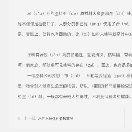
早（zǎo）期的塗料的（de）原材料大多數都是（shì
經不僅僅是植物油了，大部分的都已經（jīng）使用了合（hé
是，實際上，塗料也有固體的，比（bǐ）如粉末塗料就是其中
塗料有著較（jiào）高的節能性，還能抗凍，抗腐鏽，有著
每一個家庭，都隨處可見塗料的存在（zài），因此，也有很多
一個塗料公司要想上市（shì），那也是要經過（guò）檢查
是一種會對人體產生危害的物質，所以，相關的部門還要檢查
的塗（tú）料，一般都有著較大的毒性，不利於消費者的健康
上一篇:
水性不粘係列發展前景