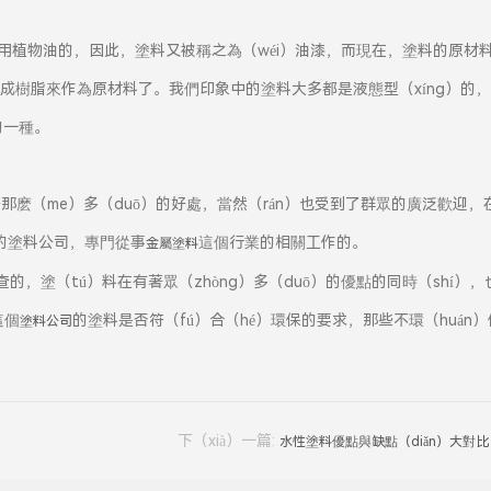
）使用植物油的，因此，塗料又被稱之為（wéi）油漆，而現在，塗料的原材
）成樹脂來作為原材料了。我們印象中的塗料大多都是液態型（xíng）的
的一種。
那麽（me）多（duō）的好處，當然（rán）也受到了群眾的廣泛歡迎，
的塗料公司，專門從事
這個行業的相關工作的。
金屬塗料
的，塗（tú）料在有著眾（zhòng）多（duō）的優點的同時（shí），
這個
的塗料是否符（fú）合（hé）環保的要求，那些不環（huán）
塗料公司
。
下（xià）一篇:
水性塗料優點與缺點（diǎn）大對比