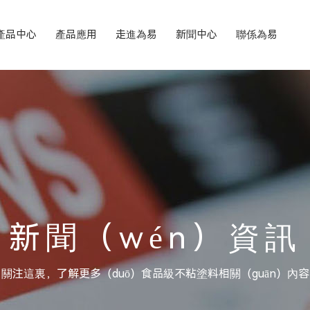
產品中心
產品應用
走進為易
新聞中心
聯係為易
新聞（wén）資訊
關注這裏，了解更多（duō）食品級不粘塗料相關（guān）內容