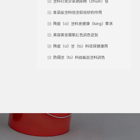
塗料行業分享網絡轉（zhuǎn）發
食品級塗料噴塗前噴砂的作用
（yòng）是？
陶瓷（cí）塗料應健康（kāng）要求
（qiú）研發（fā）
美容美發器紫紅色調色定製
陶瓷（cí）塗（tú）料環保健康用
（yòng）於小家電表麵處理不粘易清
防腐塗（tú）料鐵氟龍塗料調色
洗