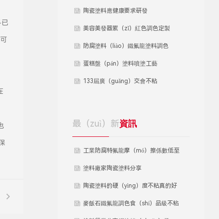
陶瓷塗料應健康要求研發
料已
美容美發器紫（zǐ）紅色調色定製
，可
防腐塗料（liào）鐵氟龍塗料調色
蛋糕盤（pán）塗料噴塗工藝
133屆廣（guǎng）交會不粘
在
（zhān）鍋蛋糕盤塗料
最（zuì）新
資訊
也
保
工業防腐特氟龍摩（mó）擦係數低至
0.05
塗料廠家陶瓷塗料分享
陶瓷塗料的硬（yìng）度不粘真的好
嗎
麥飯石鐵氟龍調色食（shí）品級不粘