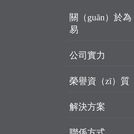
關（guān）於為
易
公司實力
榮譽資（zī）質
解決方案
聯係方式