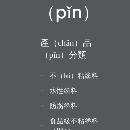
（pǐn）
產（chǎn）品
（pǐn）分類
不（bú）粘塗料
水性塗料
防腐塗料
食品級不粘塗料