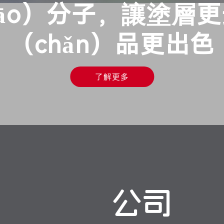
āo）分子，讓塗層
（chǎn）品更出色
了解更多
公司