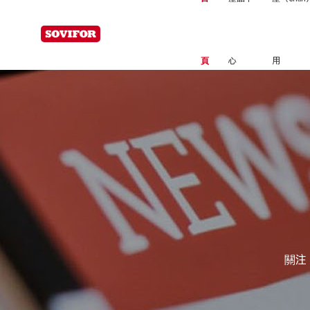
為易高分子
頁
心
用
關注