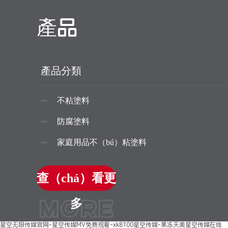
產品
產品分類
不粘塗料
防腐塗料
家庭用品不（bú）粘塗料
查（chá）看更
MORE
多
星空无限传媒官网-星空传媒MV免费观看-xk8100星空传媒-果冻天美星空传媒在线