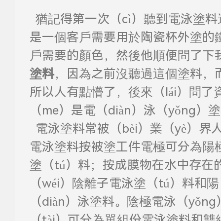
猶記得第一次（cì）聽到電泳塗
是一個客戶需要用於陶瓷杯外塗的鐵
戶需要的顏色，然後他順便問了下
塗料
，因為之前沒聽過這個塗料，
所以人有點懵了，後來（lái）問
（me）是電（diàn）泳（yǒng）
電泳塗料常被（bèi）業（yè）界人
電泳塗料按被塗工件電極可分為陽
塗（tú）料；按成膜物在水中存在的
（wéi）
陰離子
電泳塗（tú）料和陽（
（diàn）泳塗料。陰極電泳（yǒng
（tài）可分為單組份電泳塗料和