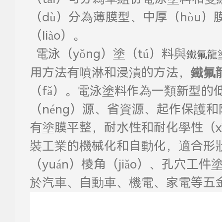
（dù）分為薄膜型、中厚（hòu
（liào）。
電泳（yǒng）塗（tú）料與
鐵氟龍
用方法
有
噴淋和浸漬的方法，
鐵氟
（fǎ）。
電泳塗料作為一類新型的低
（néng）源、省資源、起作保護和
有塗膜平整，耐水性和耐化學性（x
裝
工業的機械化和自動化，適合形狀
（yuán）棱角（jiǎo）、孔穴工件
於汽車、自動車、機電、家電等五金件