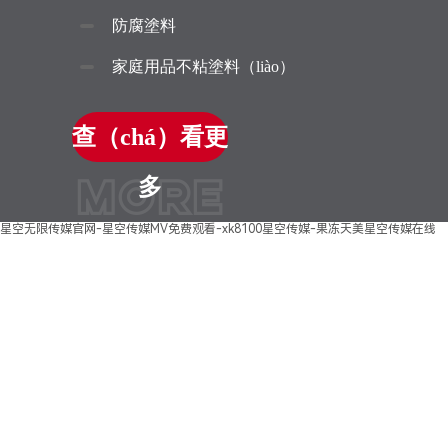
防腐塗料
家庭用品不粘塗料（liào）
查（chá）看更
MORE
多
星空无限传媒官网-星空传媒MV免费观看-xk8100星空传媒-果冻天美星空传媒在线