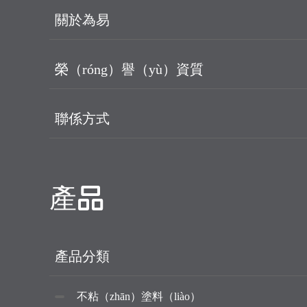
關於為易
榮（róng）譽（yù）資質
聯係方式
產品
產品分類
不粘（zhān）塗料（liào）