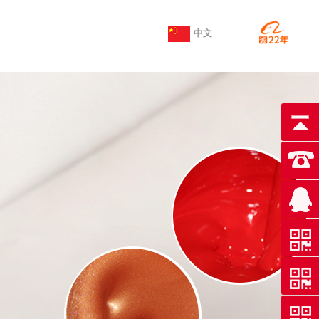

中文
（wén）
版
英文版