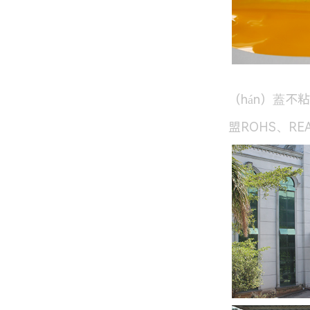
（hán）蓋不
盟ROHS、RE