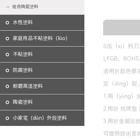
複合陶瓷塗料
水性塗料
家庭用品不粘塗料（liào）
S係（xì）列
不粘塗料
LFGB、ROH
防腐塗料
適用於顏色要求
定（dìng）
耐磨高溫塗料
1.用（yòn
陶瓷塗料
2.用於 燒烤
小家電（diàn）外殼塗料
3.用於金屬裝
可提供技術支