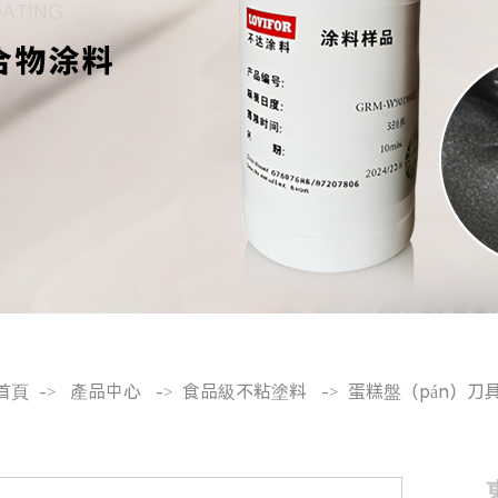
首頁
產品中心
食品級不粘塗料
蛋糕盤（pán）刀
->
->
->