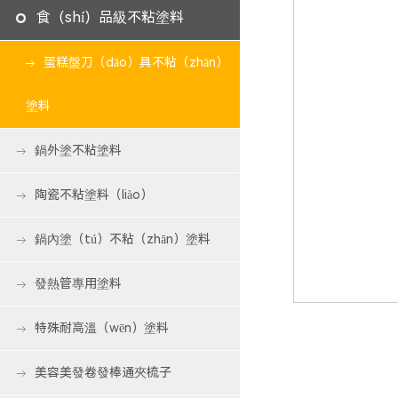
食（shí）品級不粘塗料
蛋糕盤刀（dāo）具不粘（zhān）
塗料
鍋外塗不粘塗料
陶瓷不粘塗料（liào）
鍋內塗（tú）不粘（zhān）塗料
發熱管專用塗料
特殊耐高溫（wēn）塗料
美容美發卷發棒通夾梳子