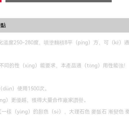
特點
溫度250-280度，噴塗麵積8平（píng）方，可（kě）通
。
同的性（xìng）能要求，本產品通（tōng）用性能強
iàn）使用1500次。
（néng）更優越，獲得大量合作廠家讚譽。
一樣（yàng）的顏色（sè），大理石色 麥飯石 漸變色 