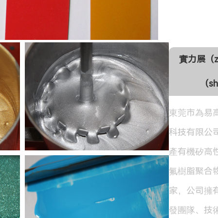
實力展（z
（sh
東莞市為易
科技有限公
產有機矽高
氟樹脂聚合
家，公司擁
發團隊、技