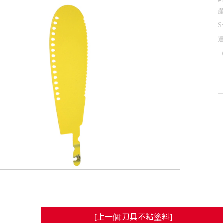
達
[上一個:刀具不粘塗料]