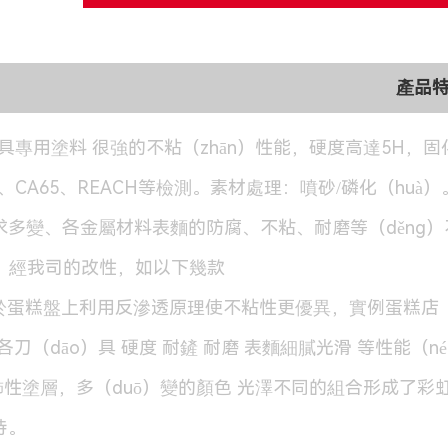
產品
刀具專用塗料 很強的不粘（zhān）性能，硬度高達5H，固化
S、CA65、REACH等檢測。素材處理：噴砂/磷化（huà）
多變、各金屬材料表麵的防腐、不粘、耐磨等（děng）不
製，經我司的改性，如以下幾款
g）於蛋糕盤上利用反滲透原理使不粘性更優異，實例蛋糕店（d
盤 各刀（dāo）具 硬度 耐鏟 耐磨 表麵細膩光滑 等性能
飾性塗層，多（duō）變的顏色 光澤不同的組合形成了彩虹
持。