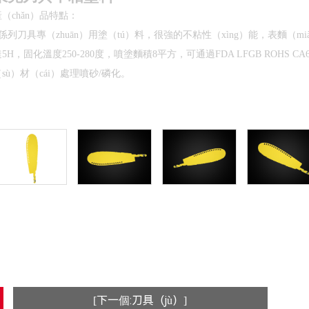
產（chǎn）品特點：
S係列刀具專（zhuān）用塗（tú）料，
很強的不粘性（xìng）能，表麵（mi
5H，固化溫度250-280度，噴塗麵積8平方，可通過FDA LFGB ROHS CA
（sù）材（cái）處理噴砂/磷化。
[下一個:刀具（jù）]